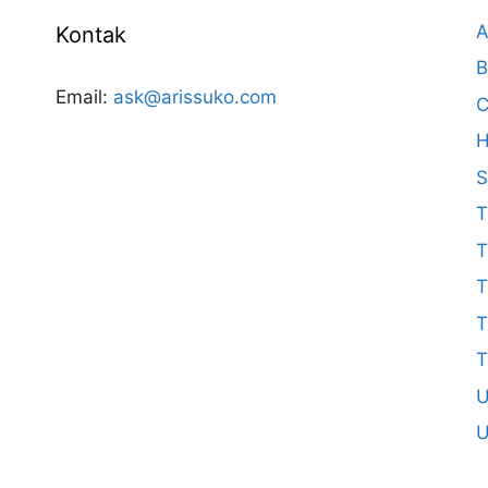
A
Kontak
B
Email:
ask@arissuko.com
C
H
S
T
T
T
T
T
U
U