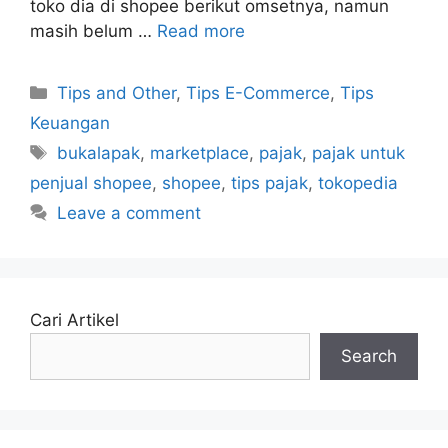
toko dia di shopee berikut omsetnya, namun
masih belum …
Read more
Categories
Tips and Other
,
Tips E-Commerce
,
Tips
Keuangan
Tags
bukalapak
,
marketplace
,
pajak
,
pajak untuk
penjual shopee
,
shopee
,
tips pajak
,
tokopedia
Leave a comment
Cari Artikel
Search