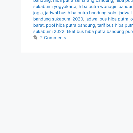
bandung
,
hiba putra semarang bandung
,
hiba put
sukabumi yogyakarta
,
hiba putra wonogiri bandu
jogja
,
jadwal bus hiba putra bandung solo
,
jadwal
bandung sukabumi 2020
,
jadwal bus hiba putra j
barat
,
pool hiba putra bandung
,
tarif bus hiba pu
sukabumi 2022
,
tiket bus hiba putra bandung pu
2 Comments