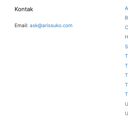
A
Kontak
B
Email:
ask@arissuko.com
C
H
S
T
T
T
T
T
U
U