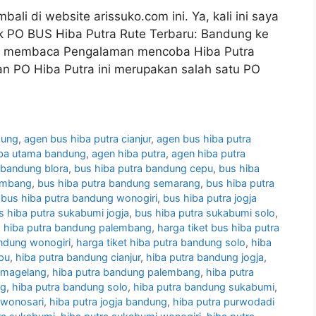
bali di website arissuko.com ini. Ya, kali ini saya
ik PO BUS Hiba Putra Rute Terbaru: Bandung ke
mat membaca Pengalaman mencoba Hiba Putra
n PO Hiba Putra ini merupakan salah satu PO
dung
,
agen bus hiba putra cianjur
,
agen bus hiba putra
iba utama bandung
,
agen hiba putra
,
agen hiba putra
 bandung blora
,
bus hiba putra bandung cepu
,
bus hiba
lembang
,
bus hiba putra bandung semarang
,
bus hiba putra
,
bus hiba putra bandung wonogiri
,
bus hiba putra jogja
s hiba putra sukabumi jogja
,
bus hiba putra sukabumi solo
,
us hiba putra bandung palembang
,
harga tiket bus hiba putra
andung wonogiri
,
harga tiket hiba putra bandung solo
,
hiba
pu
,
hiba putra bandung cianjur
,
hiba putra bandung jogja
,
 magelang
,
hiba putra bandung palembang
,
hiba putra
ng
,
hiba putra bandung solo
,
hiba putra bandung sukabumi
,
 wonosari
,
hiba putra jogja bandung
,
hiba putra purwodadi