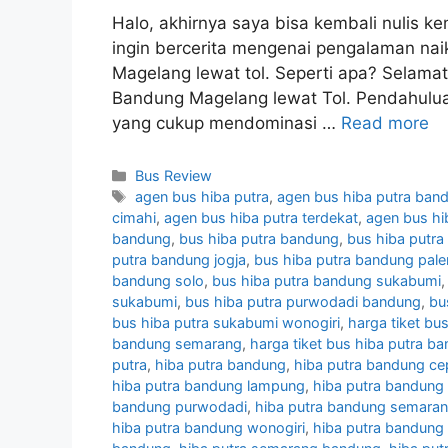
Halo, akhirnya saya bisa kembali nulis kem
ingin bercerita mengenai pengalaman na
Magelang lewat tol. Seperti apa? Sela
Bandung Magelang lewat Tol. Pendahulua
yang cukup mendominasi …
Read more
Categories
Bus Review
Tags
agen bus hiba putra
,
agen bus hiba putra ban
cimahi
,
agen bus hiba putra terdekat
,
agen bus h
bandung
,
bus hiba putra bandung
,
bus hiba putra
putra bandung jogja
,
bus hiba putra bandung pa
bandung solo
,
bus hiba putra bandung sukabumi
sukabumi
,
bus hiba putra purwodadi bandung
,
bu
bus hiba putra sukabumi wonogiri
,
harga tiket b
bandung semarang
,
harga tiket bus hiba putra b
putra
,
hiba putra bandung
,
hiba putra bandung ce
hiba putra bandung lampung
,
hiba putra bandung
bandung purwodadi
,
hiba putra bandung semara
hiba putra bandung wonogiri
,
hiba putra bandung