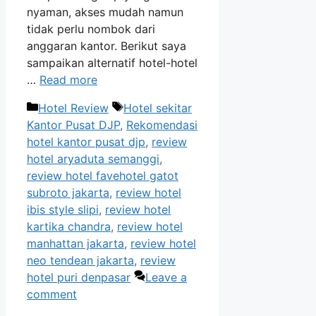
nyaman, akses mudah namun
tidak perlu nombok dari
anggaran kantor. Berikut saya
sampaikan alternatif hotel-hotel
…
Read more
Categories
Tags
Hotel Review
Hotel sekitar
Kantor Pusat DJP
,
Rekomendasi
hotel kantor pusat djp
,
review
hotel aryaduta semanggi
,
review hotel favehotel gatot
subroto jakarta
,
review hotel
ibis style slipi
,
review hotel
kartika chandra
,
review hotel
manhattan jakarta
,
review hotel
neo tendean jakarta
,
review
hotel puri denpasar
Leave a
comment