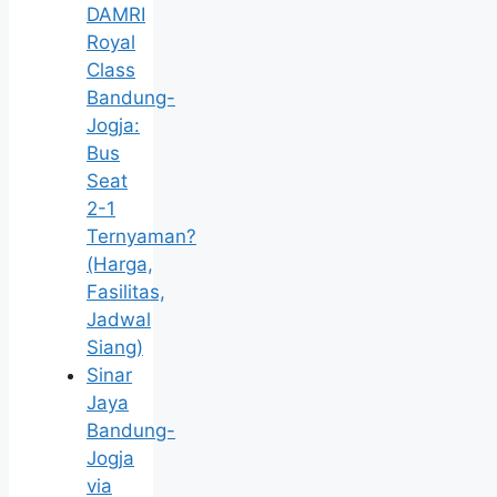
DAMRI
Royal
Class
Bandung-
Jogja:
Bus
Seat
2-1
Ternyaman?
(Harga,
Fasilitas,
Jadwal
Siang)
Sinar
Jaya
Bandung-
Jogja
via