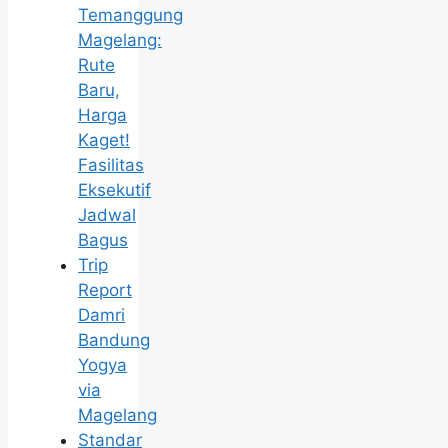
Temanggung
Magelang:
Rute
Baru,
Harga
Kaget!
Fasilitas
Eksekutif
Jadwal
Bagus
Trip
Report
Damri
Bandung
Yogya
via
Magelang
Standar