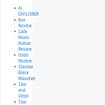
AI
EXPLORER
Bus
Review
Cafe
Resto
Kuliner
Review
Hotel
Review
Standar
Biaya
Masukan
Tips
and
Other
Tips