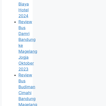
Biaya
Hotel
2024
Review
Bus
Damri
Bandung
ke
Magelang
Jogja
Oktober
2023
Review
Bus
Budiman
Cimahi
Bandung
Magelang