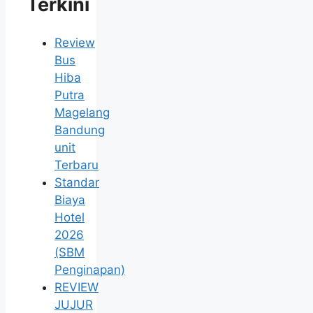
Terkini
Review
Bus
Hiba
Putra
Magelang
Bandung
unit
Terbaru
Standar
Biaya
Hotel
2026
(SBM
Penginapan)
REVIEW
JUJUR