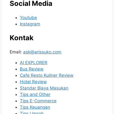
Social Media
Youtube
Instagram
Kontak
Email:
ask@arissuko.com
AI EXPLORER
Bus Review
Cafe Resto Kuliner Review
Hotel Review
Standar Biaya Masukan
Tips and Other
Tips E-Commerce
Tips Keuangan
Tips Umroh