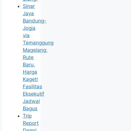
Sinar
Jaya
Bandung-
Jogja
via
Temanggung
Magelang:
Rute
Baru,
Harga
Kaget!
Fasilitas
Eksekutif
Jadwal
Bagus
Trip
Report
Damri