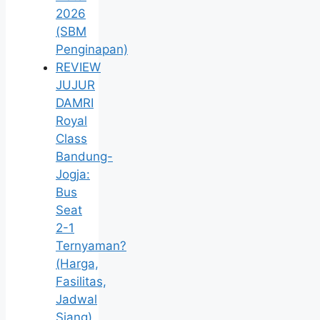
2026
(SBM
Penginapan)
REVIEW
JUJUR
DAMRI
Royal
Class
Bandung-
Jogja:
Bus
Seat
2-1
Ternyaman?
(Harga,
Fasilitas,
Jadwal
Siang)