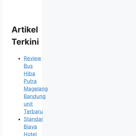
Artikel
Terkini
Review
Bus
Hiba
Putra
Magelang
Bandung
unit
Terbaru
Standar
Biaya
Hotel