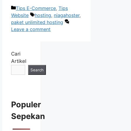
Categories
Tips E-Commerce
,
Tips
Tags
Website
hosting
,
niagahoster
,
paket unlimited hosting
Leave a comment
Cari
Artikel
Search
Populer
Sepekan