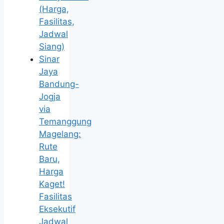
(Harga,
Fasilitas,
Jadwal
Siang)
Sinar
Jaya
Bandung-
Jogja
via
Temanggung
Magelang:
Rute
Baru,
Harga
Kaget!
Fasilitas
Eksekutif
Jadwal