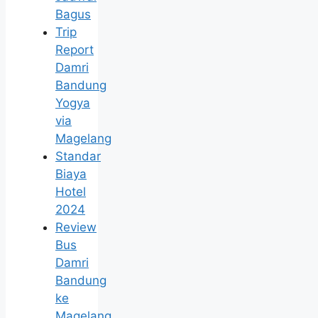
Bagus
Trip
Report
Damri
Bandung
Yogya
via
Magelang
Standar
Biaya
Hotel
2024
Review
Bus
Damri
Bandung
ke
Magelang