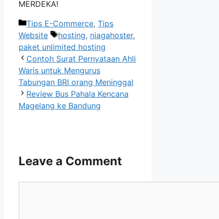
MERDEKA!
Categories
Tips E-Commerce
,
Tips
Tags
Website
hosting
,
niagahoster
,
paket unlimited hosting
Contoh Surat Pernyataan Ahli
Waris untuk Mengurus
Tabungan BRI orang Meninggal
Review Bus Pahala Kencana
Magelang ke Bandung
Leave a Comment
Comment