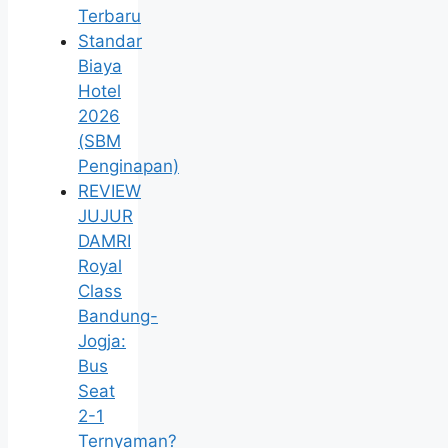
Terbaru
Standar
Biaya
Hotel
2026
(SBM
Penginapan)
REVIEW
JUJUR
DAMRI
Royal
Class
Bandung-
Jogja:
Bus
Seat
2-1
Ternyaman?