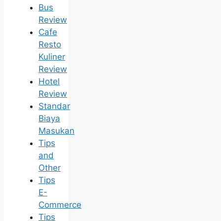
Bus
Review
Cafe
Resto
Kuliner
Review
Hotel
Review
Standar
Biaya
Masukan
Tips
and
Other
Tips
E-
Commerce
Tips