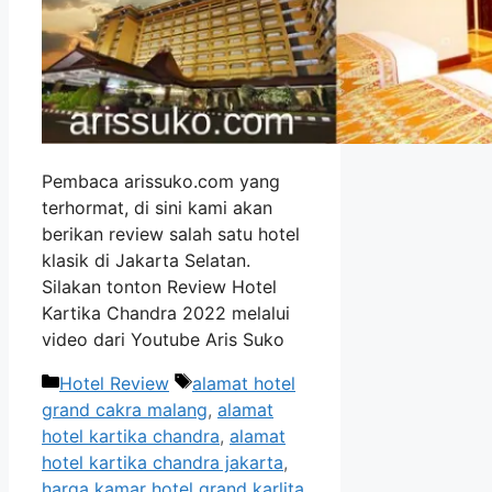
Pembaca arissuko.com yang
terhormat, di sini kami akan
berikan review salah satu hotel
klasik di Jakarta Selatan.
Silakan tonton Review Hotel
Kartika Chandra 2022 melalui
video dari Youtube Aris Suko
Categories
Tags
Hotel Review
alamat hotel
grand cakra malang
,
alamat
hotel kartika chandra
,
alamat
hotel kartika chandra jakarta
,
harga kamar hotel grand karlita