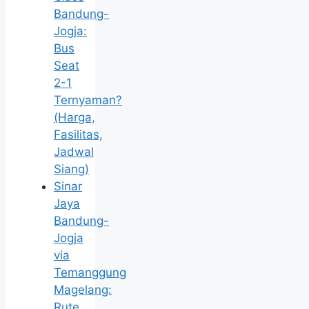
Bandung-
Jogja:
Bus
Seat
2-1
Ternyaman?
(Harga,
Fasilitas,
Jadwal
Siang)
Sinar
Jaya
Bandung-
Jogja
via
Temanggung
Magelang:
Rute