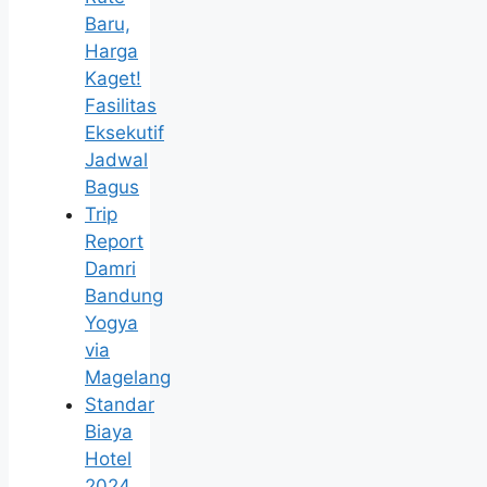
Baru,
Harga
Kaget!
Fasilitas
Eksekutif
Jadwal
Bagus
Trip
Report
Damri
Bandung
Yogya
via
Magelang
Standar
Biaya
Hotel
2024