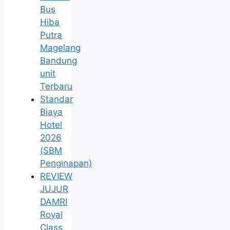
Bus
Hiba
Putra
Magelang
Bandung
unit
Terbaru
Standar
Biaya
Hotel
2026
(SBM
Penginapan)
REVIEW
JUJUR
DAMRI
Royal
Class