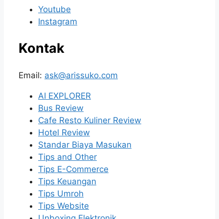
Youtube
Instagram
Kontak
Email:
ask@arissuko.com
AI EXPLORER
Bus Review
Cafe Resto Kuliner Review
Hotel Review
Standar Biaya Masukan
Tips and Other
Tips E-Commerce
Tips Keuangan
Tips Umroh
Tips Website
Unboxing Elektronik