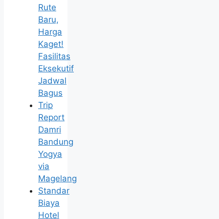
Rute
Baru,
Harga
Kaget!
Fasilitas
Eksekutif
Jadwal
Bagus
Trip
Report
Damri
Bandung
Yogya
via
Magelang
Standar
Biaya
Hotel