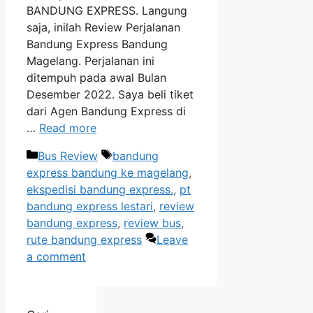
BANDUNG EXPRESS. Langung
saja, inilah Review Perjalanan
Bandung Express Bandung
Magelang. Perjalanan ini
ditempuh pada awal Bulan
Desember 2022. Saya beli tiket
dari Agen Bandung Express di
…
Read more
Categories
Tags
Bus Review
bandung
express bandung ke magelang
,
ekspedisi bandung express.
,
pt
bandung express lestari
,
review
bandung express
,
review bus
,
rute bandung express
Leave
a comment