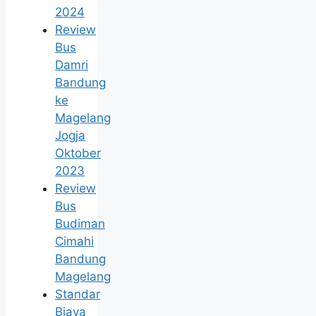
2024
Review
Bus
Damri
Bandung
ke
Magelang
Jogja
Oktober
2023
Review
Bus
Budiman
Cimahi
Bandung
Magelang
Standar
Biaya