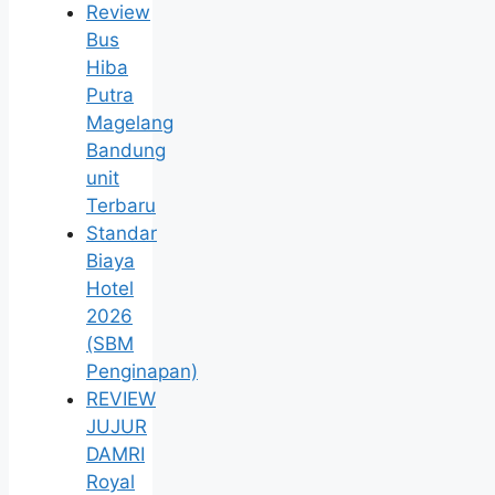
Review
Bus
Hiba
Putra
Magelang
Bandung
unit
Terbaru
Standar
Biaya
Hotel
2026
(SBM
Penginapan)
REVIEW
JUJUR
DAMRI
Royal