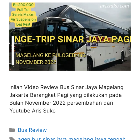
Inilah Video Review Bus Sinar Jaya Magelang
Jakarta Berangkat Pagi yang dilakukan pada
Bulan November 2022 persembahan dari
Youtube Aris Suko
Categories
Bus Review
Tags
agen bus sinar jaya magelang jawa tengah
,