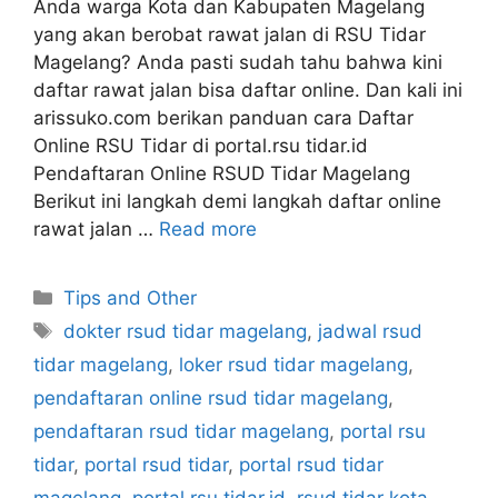
Anda warga Kota dan Kabupaten Magelang
yang akan berobat rawat jalan di RSU Tidar
Magelang? Anda pasti sudah tahu bahwa kini
daftar rawat jalan bisa daftar online. Dan kali ini
arissuko.com berikan panduan cara Daftar
Online RSU Tidar di portal.rsu tidar.id
Pendaftaran Online RSUD Tidar Magelang
Berikut ini langkah demi langkah daftar online
rawat jalan …
Read more
Categories
Tips and Other
Tags
dokter rsud tidar magelang
,
jadwal rsud
tidar magelang
,
loker rsud tidar magelang
,
pendaftaran online rsud tidar magelang
,
pendaftaran rsud tidar magelang
,
portal rsu
tidar
,
portal rsud tidar
,
portal rsud tidar
magelang
,
portal.rsu tidar.id
,
rsud tidar kota