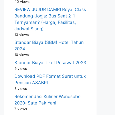
40 views
REVIEW JUJUR DAMRI Royal Class
Bandung-Jogja: Bus Seat 2-1
Ternyaman? (Harga, Fasilitas,
Jadwal Siang)
13 views
Standar Biaya (SBM) Hotel Tahun
2024
10 views
Standar Biaya Tiket Pesawat 2023
9 views
Download PDF Format Surat untuk
Pensiun ASABRI
8 views
Rekomendasi Kuliner Wonosobo
2020: Sate Pak Yani
7 views