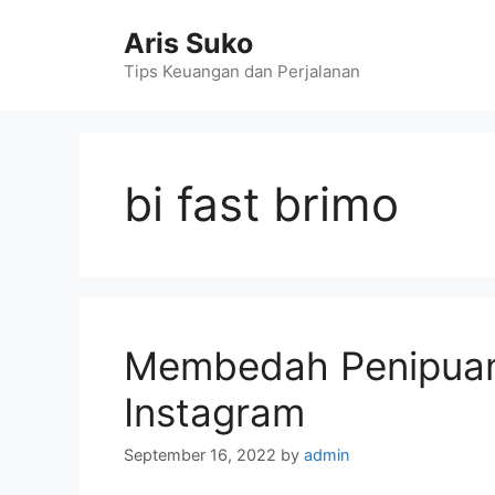
Skip
Aris Suko
to
content
Tips Keuangan dan Perjalanan
bi fast brimo
Membedah Penipuan 
Instagram
September 16, 2022
by
admin