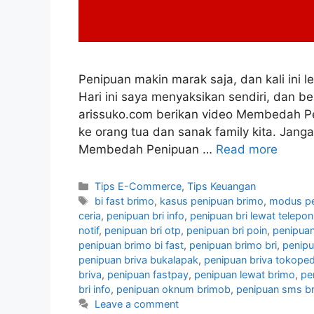
Penipuan makin marak saja, dan kali ini le
Hari ini saya menyaksikan sendiri, dan b
arissuko.com berikan video Membedah Pen
ke orang tua dan sanak family kita. Jang
Membedah Penipuan …
Read more
Categories
Tips E-Commerce
,
Tips Keuangan
Tags
bi fast brimo
,
kasus penipuan brimo
,
modus pe
ceria
,
penipuan bri info
,
penipuan bri lewat telepon
notif
,
penipuan bri otp
,
penipuan bri poin
,
penipuan
penipuan brimo bi fast
,
penipuan brimo bri
,
penipu
penipuan briva bukalapak
,
penipuan briva tokoped
briva
,
penipuan fastpay
,
penipuan lewat brimo
,
pe
bri info
,
penipuan oknum brimob
,
penipuan sms bri
Leave a comment