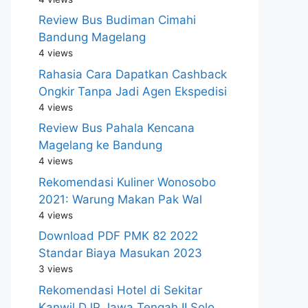
Review Bus Budiman Cimahi
Bandung Magelang
4 views
Rahasia Cara Dapatkan Cashback
Ongkir Tanpa Jadi Agen Ekspedisi
4 views
Review Bus Pahala Kencana
Magelang ke Bandung
4 views
Rekomendasi Kuliner Wonosobo
2021: Warung Makan Pak Wal
4 views
Download PDF PMK 82 2022
Standar Biaya Masukan 2023
3 views
Rekomendasi Hotel di Sekitar
Kanwil DJP Jawa Tengah II Solo