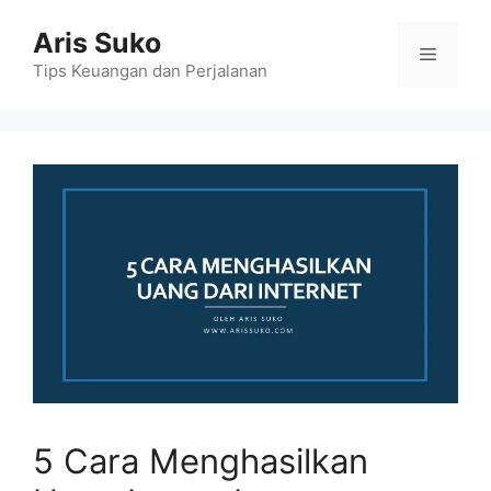
Skip
Aris Suko
to
Menu
content
Tips Keuangan dan Perjalanan
5 Cara Menghasilkan