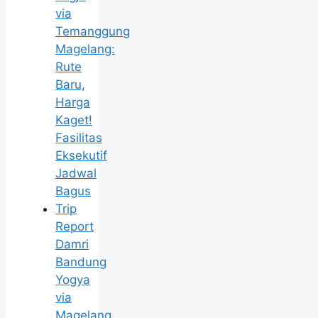
via
Temanggung
Magelang:
Rute
Baru,
Harga
Kaget!
Fasilitas
Eksekutif
Jadwal
Bagus
Trip
Report
Damri
Bandung
Yogya
via
Magelang