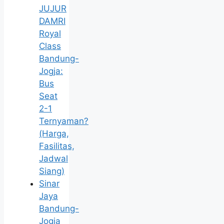
JUJUR
DAMRI
Royal
Class
Bandung-
Jogja:
Bus
Seat
2-1
Ternyaman?
(Harga,
Fasilitas,
Jadwal
Siang)
Sinar
Jaya
Bandung-
Jogja