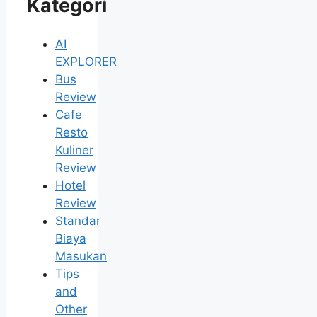
Kategori
AI
EXPLORER
Bus
Review
Cafe
Resto
Kuliner
Review
Hotel
Review
Standar
Biaya
Masukan
Tips
and
Other