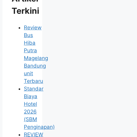
Terkini
Review
Bus
Hiba
Putra
Magelang
Bandung
unit
Terbaru
Standar
Biaya
Hotel
2026
(SBM
Penginapan)
REVIEW